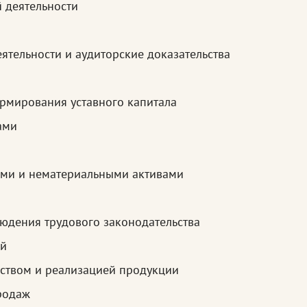
й деятельности
тельности и аудиторские доказательства
ормирования уставного капитала
ами
ами и нематериальными активами
людения трудового законодательства
ий
дством и реализацией продукции
продаж