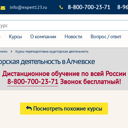
8-800-700-23-71
8-9
info@expert123.ru
курс
я
Курсы
О компании
Новости
Вопрос / ответ
ениях
Курсы переподготовка аудиторская деятельность
рская деятельность в Алчевске
Дистанционное обучение по всей России
8-800-700-23-71
Звонок бесплатный!
Посмотреть похожие курсы