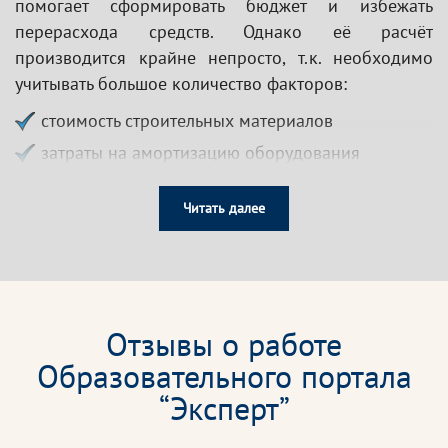
помогает сформировать бюджет и избежать
перерасхода средств. Однако её расчёт
производится крайне непросто, т.к. необходимо
учитывать большое количество факторов:
стоимость строительных материалов
затраты на амортизацию оборудования
заработная плата работникам
Читать далее
возможные риски и многое другое.
Для работы в данной сфере специалисту
необходимо обладать не только общими знаниями
в области инженерии, но и хорошо разбираться в
Отзывы о работе
бухгалтерии, строительстве, механизме
ценообразования, уметь читать схемы и проекты.
Образовательного портала
“Эксперт”
Образовательный портал «Эксперт» предлагает
пройти кусы дополнительного профессионального