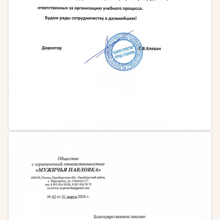
Специалистам любого профиля, желающим
получить новую профессию
Периодичность обучения:
После окончания курса обучающийся получает
диплом о профессиональной переподготовке
установленного государством образца с
бессрочным сроком действия.
Затем, рекомендовано регулярно осваивать
программы повышения квалификации,
периодичность которых устанавливается:
Профессиональными стандартами в сфере
сметного дела и ценообразования
Иными нормативно-правовыми актами в
сфере сметного дела и ценообразования
Работодателем — во внутренних локальных