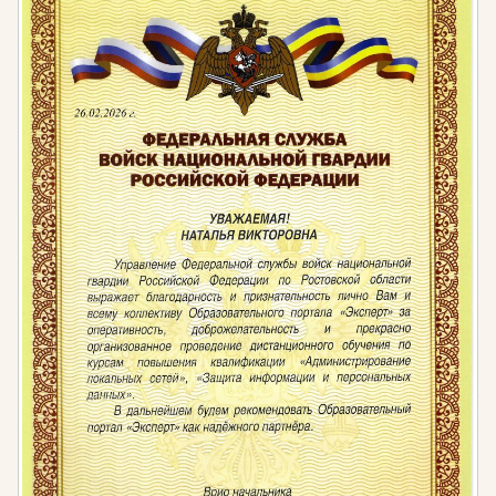
рублей
Нормативная база:
Федеральный закон «Об образовании в
Российской Федерации» от 29.12.2012 г. № 273-
ФЗ;
Приказ Министерства образования и науки РФ
от 01 июля 2013 г. № 499 «Об утверждении
Порядка организации и осуществления
образовательной деятельности по
дополнительным профессиональным
программам»;
Приказ Министерства здравоохранения и
социального развития РФ от 23 апреля 2008 г.
№ 188 «Об утверждении Единого
квалификационного справочника должностей
руководителей, специалистов и служащих,
раздел «Квалификационные характеристики
должностей руководителей и специалистов
архитектуры и градостроительной
деятельности»;