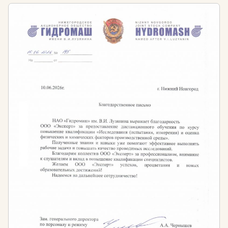
образования с целью соответствия всем
требованиям и стандартам, а также повышению
уровня профессиональных знаний и компетенций в
области сметного дела и ценообразования.
Требования к образованию для работы в сфере
сметного дела и ценообразования:
Согласно профессиональному стандарту
«Специалист в области планово-экономического
обеспечения строительного производства»,
утвержденного Приказом Минтруда и социальной
защиты РФ от 08.12.2014 №983н необходимо:
наличие профильного среднего
профессионального или высшего образования в
сфере сметного дела и ценообразования
ИЛИ