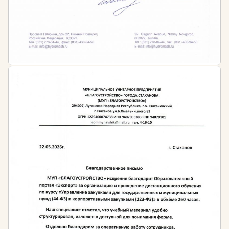
наличие среднего профессионального или
высшего образования в любой сфере и
дополнительное профессиональное
образование в сфере сметного дела и
ценообразования
Кому необходимо проходить обучение?
Инженерам-сметчикам
Экономистам планово-экономического отдела
строительной организации
Специалистам по планово-экономическому
обеспечению
Руководителям службы по подготовке
тендерной документации
Аналитикам
Закупщикам
Финансовым управляющим
Начальникам ПТО