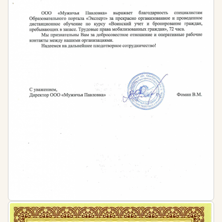
актах предприятий и организаций
Штраф за несоблюдение требований
законодательства:
Допуск к работе специалистов, не обладающих
достаточным уровнем квалификации,
квалифицируется как административное
правонарушение, предусмотренное ч. 1 ст. 5.27
КоАП РФ. Оно влечет за собой административную
ответственность в виде штрафа:
для должностных лиц в размере от 1 тысячи до
5 тысяч рублей
для лиц, осуществляющих
предпринимательскую деятельность без
образования юридического лица от 1 тысячи до
5 тысяч рублей
для юридических лиц от 30 тысяч до 50 тысяч