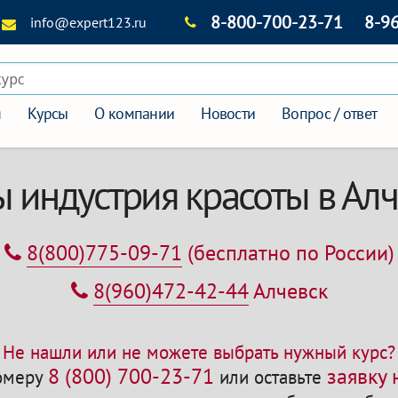
8-800-700-23-71
8-9
info@expert123.ru
курс
я
Курсы
О компании
Новости
Вопрос / ответ
 индустрия красоты в Ал
8(800)775-09-71
(бесплатно по России)
8(960)472-42-44
Алчевск
Не нашли или не можете выбрать нужный курс?
8 (800) 700-23-71
заявку
номеру
или оставьте