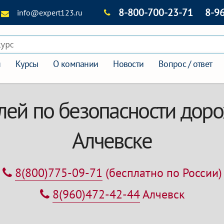
8-800-700-23-71
8-9
info@expert123.ru
курс
я
Курсы
О компании
Новости
Вопрос / ответ
лей по безопасности дор
Алчевске
8(800)775-09-71
(бесплатно по России)
8(960)472-42-44
Алчевск