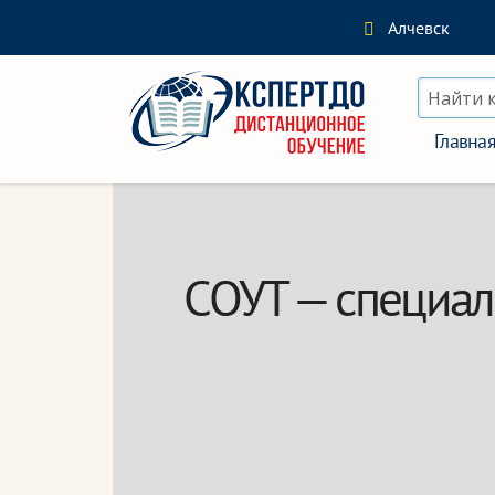
Алчевск
Найти 
Главна
СОУТ — специаль