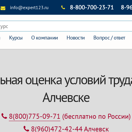
8-800-700-23-71
8-9
info@expert123.ru
курс
я
Курсы
О компании
Новости
Вопрос / ответ
ная оценка условий труд
Алчевске
8(800)775-09-71
(бесплатно по России)
8(960)472-42-44
Алчевск