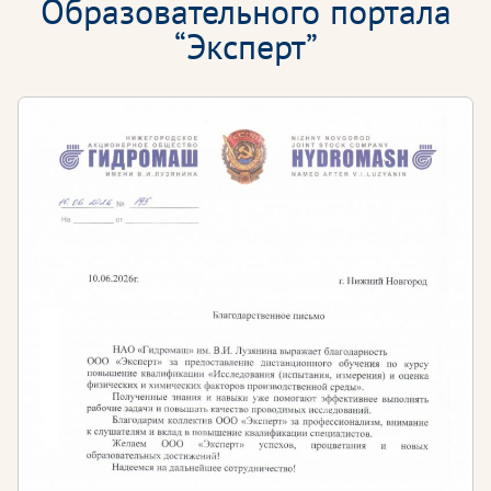
Образовательного портала
Коммерческий директор
“Эксперт”
Директор по развитию бизнеса
Прохождение учебных программ позволяет:
Укрепить собственные знания
Получить новую профессию в сфере
бухгалтерского учёта
Освоить изменения в нормах налогового и
бухгалтерского учета
Получить практический навык работы
бухгалтера
Исключить ошибки в бухучете, связанные с
изменениями законодательства
Обучиться составлению отчетности по новым
правилам и формам
Минимизировать претензии со стороны
контролеров при прохождении проверок