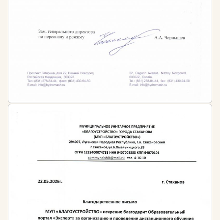
По окончанию первичного обучения слушателям
выдаётся диплом установленного государством
образца о профессиональной переподготовке с
бессрочным сроком действия и присвоением
квалификации «Главный бухгалтер», «Бухгалтер»
или иной квалификации в соответствии с
выбранной программой обучения.
Периодичность обучения
В соответствии с приказом Минтруда России от
21.02.2019 N 103н «Главным бухгалтерам» и
«Начальникам отделов бухгалтерского учета»
необходимо осваивать программы повышения
квалификации продолжительностью не менее 120
часов за 3 последовательных календарных года, но
менее 20 часов в год.