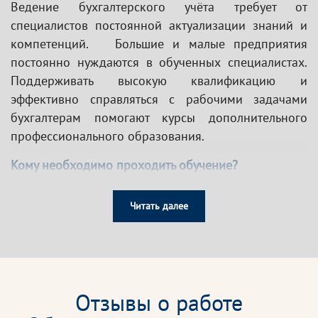
Ведение бухгалтерского учёта требует от
специалистов постоянной актуализации знаний и
компетенций. Большие и малые предприятия
постоянно нуждаются в обученных специалистах.
Поддерживать высокую квалификацию и
эффективно справляться с рабочими задачами
бухгалтерам помогают курсы дополнительного
профессионального образования.
Кому необходимо проходить обучение?
Бухгалтер
Читать далее
Главный бухгалтер
Заместитель главного бухгалтера
Специалисты планово-экономических служб
бюджетных организаций
Директор по операционному управлению
Отзывы о работе
Директор по бухгалтерскому аутсорсингу