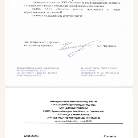
не реже чем 1 раз в 3 года проходить обучение по
программе повышения квалификации.
Согласно Приказа Минэкономразвития РФ от 24
августа 2016 г. № 541 утверждены типовые
дополнительные профессиональные программы
, в
соответствии с которым необходимо проходить
обучение по курсам профессиональной
переподготовки и повышения квалификации:
Кадастровая деятельность (профессиональная
переподготовка) – не менее 600 часов
Современные технологии в области
кадастровой деятельности (повышение
квалификации) – не менее 40 часов
Актуальные проблемы взаимодействия
субъектов кадастровых отношений (повышение
квалификации) – не менее 40 часов
Актуальные вопросы законодательства в