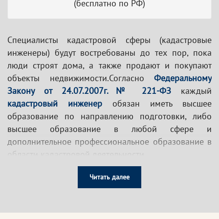
(бесплатно по РФ)
Специалисты кадастровой сферы (кадастровые
инженеры) будут востребованы до тех пор, пока
люди строят дома, а также продают и покупают
объекты недвижимости.Согласно
Федеральному
Закону от 24.07.2007г.№ 221-ФЗ
каждый
кадастровый инженер
обязан иметь высшее
образование по направлению подготовки, либо
высшее образование в любой сфере и
дополнительное профессиональное образование в
области кадастровой деятельности.
Специалистам, имеющим высшее образование, не
Читать далее
вошедшее в перечень, утвержденный Приказом
Министерства экономического развития РФ от 26
апреля 2018 г. N 229, необходимо проходить