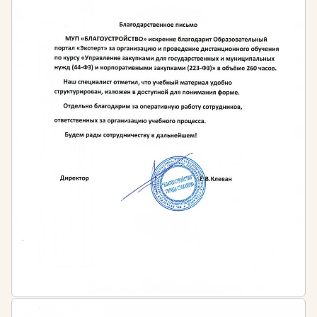
области кадастровой деятельности (повышение
квалификации) – не менее 40 часов
Штраф за несоблюдение требований
законодательства
Нарушения норм трудового права в части
отсутствия у специалистов достаточного уровня
квалификации, предусмотренного частью 1 статьи
5.27 КоАП РФ влечет к риску наложения
административного штрафа:
на должностных лиц в размере от 1 тысячи до 5
тысяч рублей
на лиц, осуществляющих предпринимательскую
деятельность без образования юридического
лица от 1 тысячи до 5 тысяч рублей
на юридических лиц от 30 тысяч до 50 тысяч
рублей