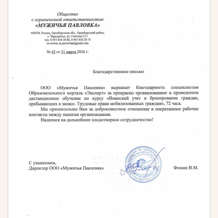
Нормативная база
Федеральный закон «О кадастровой
деятельности» от 24.07.2007 N 221-ФЗ
(последняя редакция)
Профессиональный стандарт «Специалист в
сфере кадастрового учета» (утв. Приказом
Министерства труда России от 29 сентября 2015
года №666н «Об утверждении
профессионального стандарта «Специалист в
сфере кадастрового учета» (Зарегистрировано в
Минюсте России 19.11.2015 № 39777)
Федеральный закон «О внесении изменений в
Федеральный закон «О государственном
кадастре недвижимости» и статью 76
Федерального закона «Об образовании в
Российской Федерации» в части
совершенствования деятельности кадастровых
инженеров» от 30.12.2015 N 452-ФЗ (последняя
редакция)
Приказ Министерства экономического развития
российской федерации от 29 июня 2016 года №