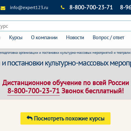
8-800-700-23-71
8-9
info@expert123.ru
курс
я
Курсы
О компании
Новости
Вопрос / ответ
еподготовка организации и постановки культурно-массовых мероприятий и театрал
 и постановки культурно-массовых мероп
Дистанционное обучение по всей России
8-800-700-23-71
Звонок бесплатный!
Посмотреть похожие курсы