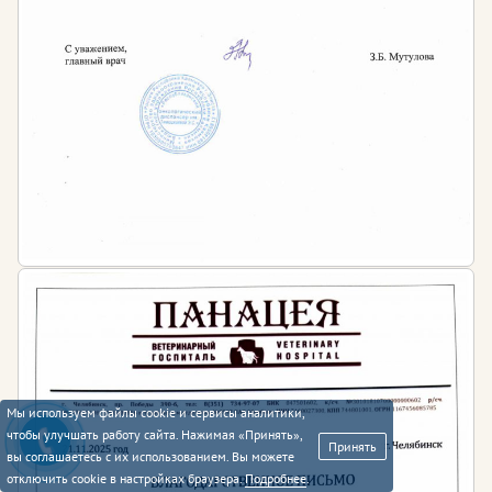
Мы используем файлы cookie и сервисы аналитики,
чтобы улучшать работу сайта. Нажимая «Принять»,
Принять
вы соглашаетесь с их использованием. Вы можете
отключить cookie в настройках браузера.
Подробнее
.