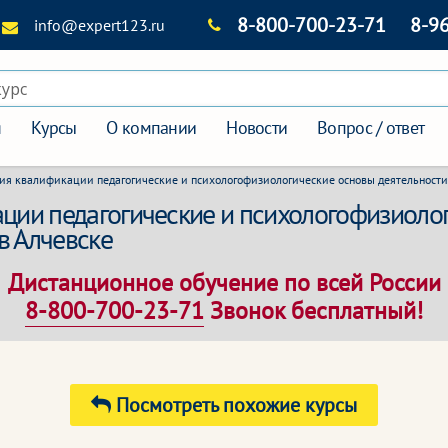
8-800-700-23-71
8-9
info@expert123.ru
курс
я
Курсы
О компании
Новости
Вопрос / ответ
я квалификации педагогические и психологофизиологические основы деятельности
ции педагогические и психологофизиоло
в Алчевске
Дистанционное обучение по всей России
8-800-700-23-71
Звонок бесплатный!
Посмотреть похожие курсы