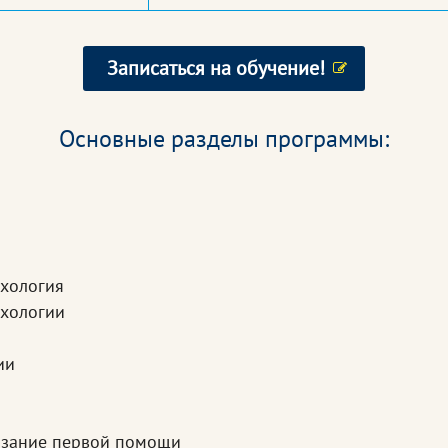
Записаться на обучение!
Основные разделы программы:
ихология
ихологии
ии
казание первой помощи