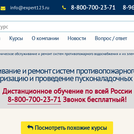
8-800-700-23-71
8-9
info@expert123.ru
курс
я
Курсы
О компании
Новости
Вопрос / ответ
ническое обслуживание и ремонт систем противопожарного водоснабжения и их эле
ивание и ремонт систем противопожарног
еризацию и проведение пусконаладочных 
Дистанционное обучение по всей России
8-800-700-23-71
Звонок бесплатный!
Посмотреть похожие курсы