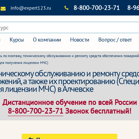
8-800-700-23-71
8-9
info@expert123.ru
курс
я
Курсы
О компании
Новости
Вопрос / ответ
ь по монтажу, техническому обслуживанию и ремонту средств обеспечения пожарной 
для получения лицензии МЧС)
ехническому обслуживанию и ремонту сре
жений, а также их проектированию (Спец
я лицензии МЧС) в Алчевске
Дистанционное обучение по всей России
8-800-700-23-71
Звонок бесплатный!