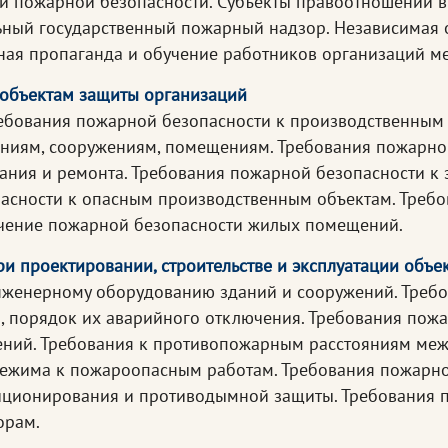
ти пожарной безопасности. Субъекты правоотношений в
ьный государственный пожарный надзор. Независимая 
ная пропаганда и обучение работников организаций м
 объектам защиты организаций
ебования пожарной безопасности к производственным 
аниям, сооружениям, помещениям. Требования пожарной
ания и ремонта. Требования пожарной безопасности к 
пасности к опасным производственным объектам. Требо
чение пожарной безопасности жилых помещений.
ри проектировании, строительстве и эксплуатации объе
нженерному оборудованию зданий и сооружений. Требо
, порядок их аварийного отключения. Требования пожа
ений. Требования к противопожарным расстояниям меж
ежима к пожароопасным работам. Требования пожарно
иционирования и противодымной защиты. Требования п
орам.