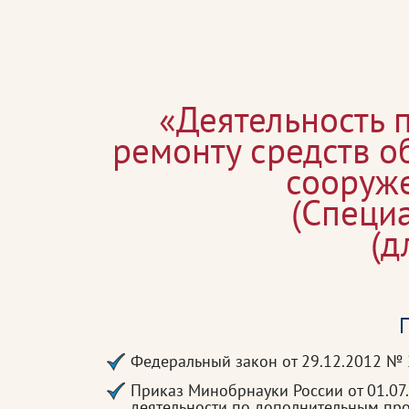
«Деятельность 
ремонту средств о
сооруже
(Специ
(д
П
Федеральный закон от 29.12.2012 №
Приказ Минобрнауки России от 01.07
деятельности по дополнительным п