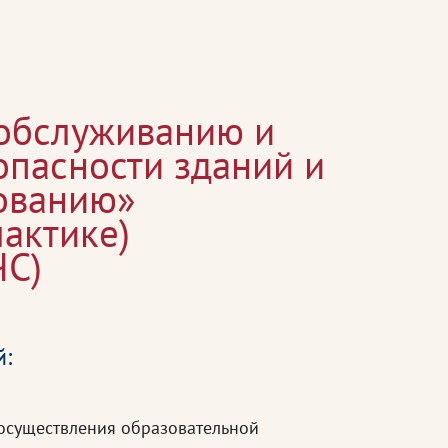
 обслуживанию и
опасности зданий и
рованию»
актике)
ЧС)
й:
осуществления образовательной