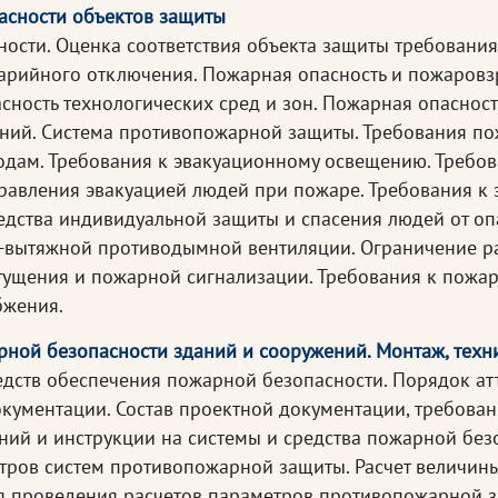
асности объектов защиты
ости. Оценка соответствия объекта защиты требовани
арийного отключения. Пожарная опасность и пожаровз
ность технологических сред и зон. Пожарная опаснос
ений. Система противопожарной защиты. Требования п
одам. Требования к эвакуационному освещению. Требов
равления эвакуацией людей при пожаре. Требования к
редства индивидуальной защиты и спасения людей от о
но-вытяжной противодымной вентиляции. Ограничение р
тущения и пожарной сигнализации. Требования к пожа
бжения.
арной безопасности зданий и сооружений. Монтаж, тех
дств обеспечения пожарной безопасности. Порядок атт
ументации. Состав проектной документации, требования
ний и инструкции на системы и средства пожарной без
ров систем противопожарной защиты. Расчет величины
 проведения расчетов параметров противопожарной за