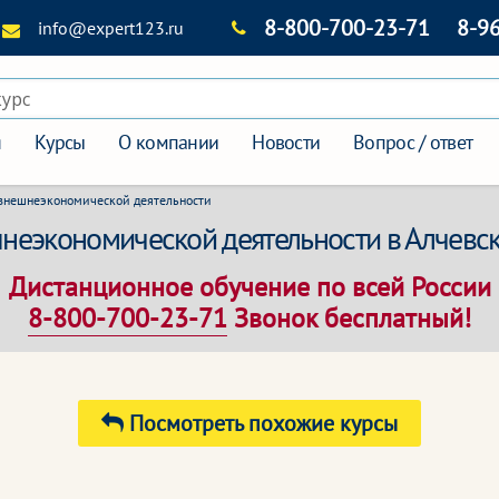
8-800-700-23-71
8-9
info@expert123.ru
курс
я
Курсы
О компании
Новости
Вопрос / ответ
 внешнеэкономической деятельности
неэкономической деятельности в Алчевс
Дистанционное обучение по всей России
8-800-700-23-71
Звонок бесплатный!
Посмотреть похожие курсы